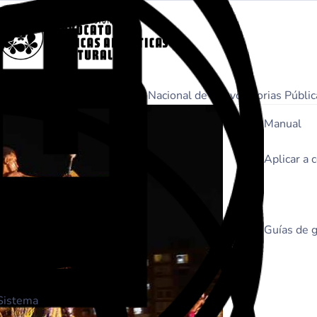
e Participación del Sistema Nacional de Convocatorias Pública
Manual
Aplicar a 
Guías de g
 Sistema