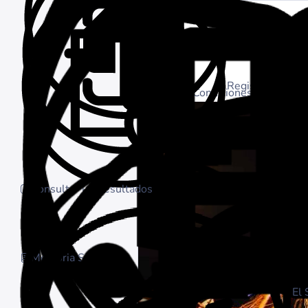
Inicio
Iniciar sesión
Registrarse
Manual de Condiciones Generales d
Consultar los resultados
Memoria Social
El