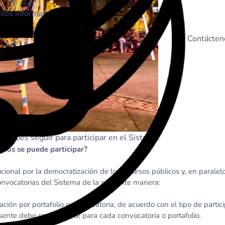
sos informativos
Contácten
e debes seguir para participar en el Sistema.
lios se puede participar?
ional por la democratización de los recursos públicos y, en paralelo
onvocatorias del Sistema de la siguiente manera:
ión por portafolio o convocatoria, de acuerdo con el tipo de partic
ente debe ser diferente para cada convocatoria o portafolio.