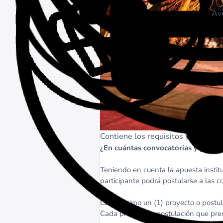
Avi
Contiene los requisitos y pasos qu
¿En cuántas convocatorias y portafo
Teniendo en cuenta la apuesta instituc
participante podrá postularse a las c
Con máximo un (1) proyecto o postulac
Cada proyecto o postulación que pres