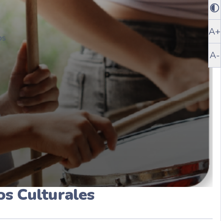
A+
os
A-
os Culturales