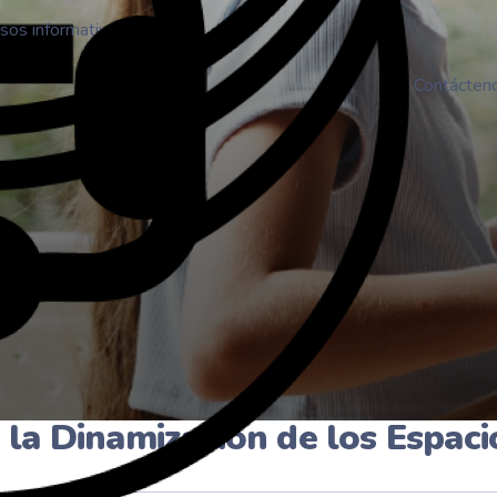
sos informativos
Contácten
 la Dinamización de los Espaci