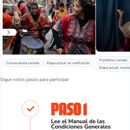
Portafolio 
Convocatoria Jóvenes por el Cambio
Portafolio cerrado
Convocatoria cerrada
Etapa actual: en verificación
Ver más
Etapa actual: resul
Sigue estos pasos para participar