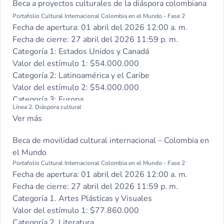
Beca a proyectos culturales de la diáspora colombiana
Portafolio Cultural Internacional Colombia en el Mundo - Fase 2
Fecha de apertura:
01 abril del 2026 12:00 a. m.
Fecha de cierre:
27 abril del 2026 11:59 p. m.
Categoría 1: Estados Unidos y Canadá
Valor del estímulo 1:
$54.000.000
Categoría 2: Latinoamérica y el Caribe
Valor del estímulo 2:
$54.000.000
Categoría 3: Europa
Línea 2. Diáspora cultural
Valor del estímulo 3:
$54.000.000
Ver más
Categoría 4: Asia
Valor del estímulo 4:
$54.000.000
Beca de movilidad cultural internacional – Colombia en
Categoría 5: África y Oceanía
el Mundo
Valor del estímulo 5:
$54.000.000
Portafolio Cultural Internacional Colombia en el Mundo - Fase 2
Fecha de apertura:
01 abril del 2026 12:00 a. m.
Fecha de cierre:
27 abril del 2026 11:59 p. m.
Categoría 1. Artes Plásticas y Visuales
Valor del estímulo 1:
$77.860.000
Categoría 2. Literatura