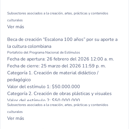
Subsectores asociados a la creación, artes, prácticas y contenidos
culturales
Ver más
Beca de creación “Escalona 100 años” por su aporte a
la cultura colombiana
Portafolio del Programa Nacional de Estímulos
Fecha de apertura:
26 febrero del 2026 12:00 a. m.
Fecha de cierre:
25 marzo del 2026 11:59 p. m.
Categoría 1. Creación de material didáctico /
pedagógico
Valor del estímulo 1:
$50.000.000
Categoría 2. Creación de obras plásticas y visuales
Valor del estímulo 2:
$50.000.000
Subsectores asociados a la creación, artes, prácticas y contenidos
Categoría 3. Investigación / Creación
culturales
Valor del estímulo 3:
$50.000.000
Ver más
Categoría 4. Gestión de la creación y de rutas de
preservación