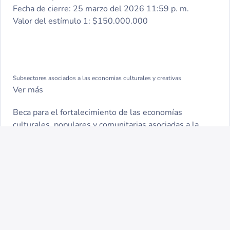
Fecha de cierre:
25 marzo del 2026 11:59 p. m.
Valor del estímulo 1:
$150.000.000
Subsectores asociados a las economias culturales y creativas
Ver más
Beca para el fortalecimiento de las economías
culturales, populares y comunitarias asociadas a la
cultura festiva en municipios de categoría 4, 5 y 6
Portafolio del Programa Nacional de Estímulos
Fecha de apertura:
26 febrero del 2026 12:00 a. m.
Fecha de cierre:
25 marzo del 2026 11:59 p. m.
Valor del estímulo 1:
$180.000.000
Subsectores asociados a las economias culturales y creativas