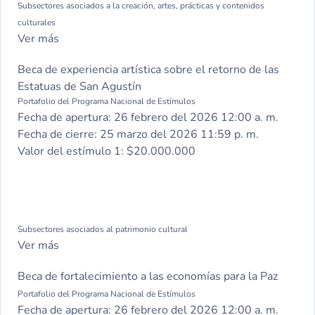
Subsectores asociados a la creación, artes, prácticas y contenidos
Valor del estímulo 2:
$50.000.000
culturales
Categoría 3. equipos creativos compuestos de más de
Ver más
diez (10) integrantes
Valor del estímulo 3:
$60.000.000
Beca de experiencia artística sobre el retorno de las
Estatuas de San Agustín
Portafolio del Programa Nacional de Estímulos
Fecha de apertura:
26 febrero del 2026 12:00 a. m.
Fecha de cierre:
25 marzo del 2026 11:59 p. m.
Valor del estímulo 1:
$20.000.000
Subsectores asociados al patrimonio cultural
Ver más
Beca de fortalecimiento a las economías para la Paz
Portafolio del Programa Nacional de Estímulos
Fecha de apertura:
26 febrero del 2026 12:00 a. m.